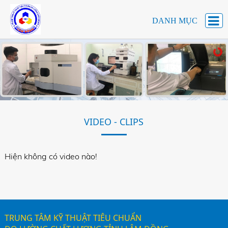
DANH MỤC
VIDEO - CLIPS
Hiện không có video nào!
TRUNG TÂM KỸ THUẬT TIÊU CHUẨN