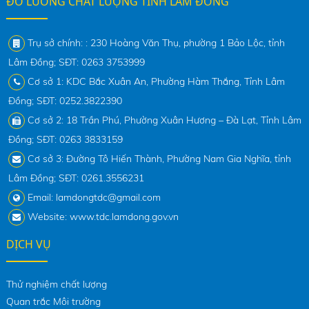
ĐO LƯỜNG CHẤT LƯỢNG TỈNH LÂM ĐỒNG
Trụ sở chính: : 230 Hoàng Văn Thụ, phường 1 Bảo Lộc, tỉnh
Lâm Đồng; SĐT: 0263 3753999
Cơ sở 1: KDC Bắc Xuân An, Phường Hàm Thắng, Tỉnh Lâm
Đồng; SĐT: 0252.3822390
Cơ sở 2: 18 Trần Phú, Phường Xuân Hương – Đà Lạt, Tỉnh Lâm
Đồng; SĐT: 0263 3833159
Cơ sở 3: Đường Tô Hiến Thành, Phường Nam Gia Nghĩa, tỉnh
Lâm Đồng; SĐT: 0261.3556231
Email: lamdongtdc@gmail.com
Website: www.tdc.lamdong.gov.vn
DỊCH VỤ
Thử nghiệm chất lượng
Quan trắc Môi trường