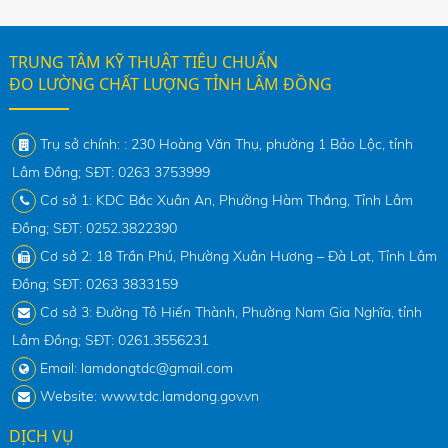
TRUNG TÂM KỸ THUẬT TIÊU CHUẨN
ĐO LƯỜNG CHẤT LƯỢNG TỈNH LÂM ĐỒNG
Trụ sở chính: : 230 Hoàng Văn Thụ, phường 1 Bảo Lộc, tỉnh
Lâm Đồng; SĐT: 0263 3753999
Cơ sở 1: KDC Bắc Xuân An, Phường Hàm Thắng, Tỉnh Lâm
Đồng; SĐT: 0252.3822390
Cơ sở 2: 18 Trần Phú, Phường Xuân Hương – Đà Lạt, Tỉnh Lâm
Đồng; SĐT: 0263 3833159
Cơ sở 3: Đường Tô Hiến Thành, Phường Nam Gia Nghĩa, tỉnh
Lâm Đồng; SĐT: 0261.3556231
Email: lamdongtdc@gmail.com
Website: www.tdc.lamdong.gov.vn
DỊCH VỤ