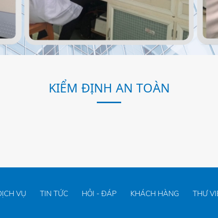
KIỂM ĐỊNH AN TOÀN
DỊCH VỤ
TIN TỨC
HỎI - ĐÁP
KHÁCH HÀNG
THƯ VI