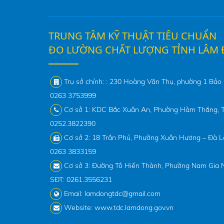
TRUNG TÂM KỸ THUẬT TIÊU CHUẨN
ĐO LƯỜNG CHẤT LƯỢNG TỈNH LÂM
Trụ sở chính: : 230 Hoàng Văn Thụ, phường 1 Bảo 
0263 3753999
Cơ sở 1: KDC Bắc Xuân An, Phường Hàm Thắng, T
0252.3822390
Cơ sở 2: 18 Trần Phú, Phường Xuân Hương – Đà Lạ
0263 3833159
Cơ sở 3: Đường Tô Hiến Thành, Phường Nam Gia N
SĐT: 0261.3556231
Email: lamdongtdc@gmail.com
Website: www.tdc.lamdong.gov.vn