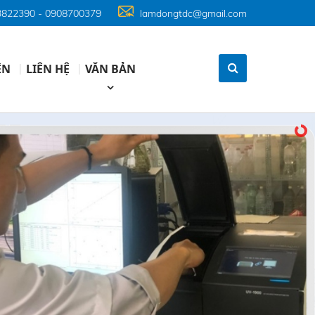
 3822390 - 0908700379
lamdongtdc@gmail.com
ỆN
LIÊN HỆ
VĂN BẢN